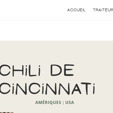
Accueil
Traiteu
chili de
cincinnati
AMÉRIQUES
USA
|