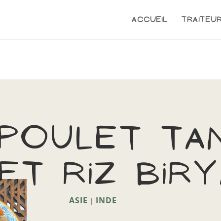
Accueil
Traiteu
poulet ta
et riz biry
ASIE
INDE
|